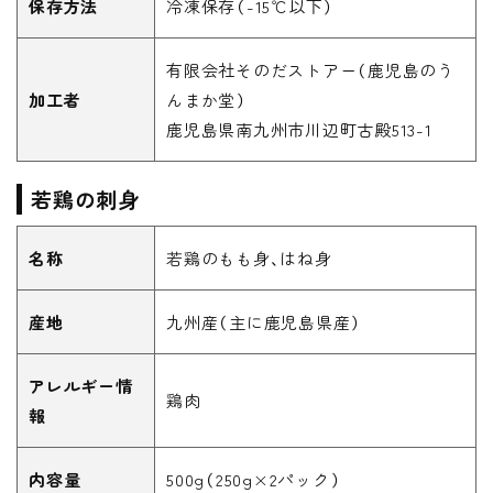
保存方法
冷凍保存（-15℃以下）
有限会社そのだストアー（鹿児島のう
加工者
んまか堂）
鹿児島県南九州市川辺町古殿513-1
若鶏の刺身
名称
若鶏のもも身、はね身
産地
九州産（主に鹿児島県産）
アレルギー情
鶏肉
報
内容量
500g（250g×2パック）