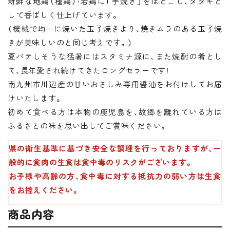
新鮮な地鶏（種鶏）・若鶏に「手焼き」をほどこし、タタキと
して香ばしく仕上げています。
（機械で均一に焼いた玉子焼きより、焼きムラのある玉子焼
きが美味しいのと同じ考えです。）
夏バテしそうな猛暑にはスタミナ源に、また焼酎の肴とし
て、長年愛され続けてきたロングセラーです！
南九州市川辺産の甘いおさしみ専用醤油をお付けしてお届
けいたします。
初めて食べる方は本物の鹿児島を、故郷を離れている方は
ふるさとの味を思い出してご賞味ください。
県の衛生基準に基づき安全な調理を行っておりますが、一
般的に食肉の生食は食中毒のリスクがございます。
お子様や高齢の方、食中毒に対する抵抗力の弱い方は生食
をお控えください。
商品内容