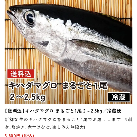
【送料込】キハダマグロ まるごと1尾 2～2.5kg／冷蔵便
新鮮な生のキハダマグロをまるごと1尾でお届けします！お刺
身、塩焼き、煮付けなど、楽しみ方無限大！
5,800円
(税込)