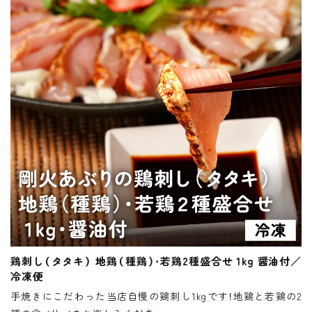
鶏刺し（タタキ） 地鶏（種鶏）・若鶏2種盛合せ 1kg 醤油付／
冷凍便
手焼きにこだわった当店自慢の鶏刺し1kgです！地鶏と若鶏の2