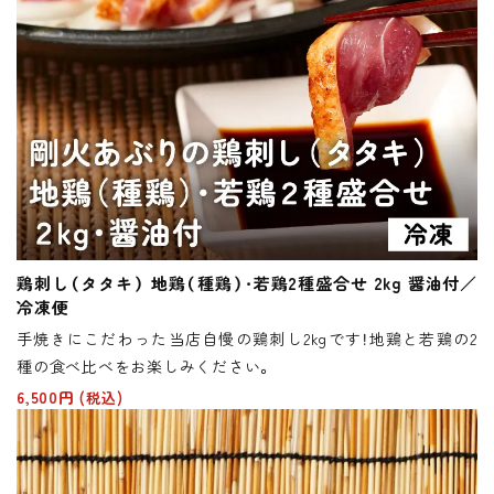
鶏刺し（タタキ） 地鶏（種鶏）・若鶏2種盛合せ 2kg 醤油付／
冷凍便
手焼きにこだわった当店自慢の鶏刺し2kgです！地鶏と若鶏の2
種の食べ比べをお楽しみください。
6,500円
(税込)