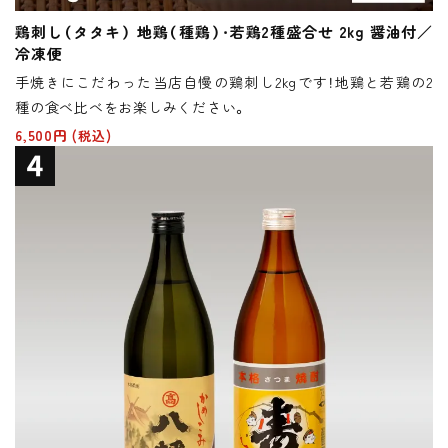
鶏刺し（タタキ） 地鶏（種鶏）・若鶏2種盛合せ 2kg 醤油付／
冷凍便
手焼きにこだわった当店自慢の鶏刺し2kgです！地鶏と若鶏の2
種の食べ比べをお楽しみください。
6,500円
(税込)